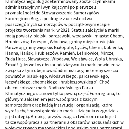
Klimatycznego Bug zdeterminowany został czynnikami
administracyjnymi wynikającymi po pierwsze z
przynależności do Stowarzyszenia Samorządów
Euroregionu Bug, a po drugie z uczestnictwa
poszczególnych samorządów w początkowym etapie
projektu tworzenia marki w 2021. Status założyciela marki
mają powiaty: bialski, parczewski, włodawski, miasta: Chełm,
Hrubieszów, Terespol, Włodawa, gminy miejsko-wiejskie:
Parczew, gminy wiejskie: Białopole, Cyców, Chełm, Dubienka,
Hanna, Hańsk, Hrubieszów, Kamień, Leśniowice, Mircze,
Ruda Huta, Sławatycze, Włodawa, Wojsławice, Wola Uhruska,
Żmudź (pierwotny obszar oddziaływania marki powinien w
związku z tym obejmować administracyjne tereny sześciu
powiatów: bialskiego, włodawskiego, parczewskiego,
łęczyńskiego, chełmskiego i hrubieszowskiego). Choć
obecnie obszar marki Nadbużańskiego Parku
Klimatycznego stanowi tylko pewną część Euroregionu, to
głównym założeniem jest współpraca z każdym
samorządem oraz każdą instytucją i organizacją, które
wyrażą chęć przystąpienia do marki i działania w zgodzie z
jej strategią. Ambicją przyświecającą twórcom marki jest
także współpraca z partnerami z obszarów nadbużańskich w
województwach mazowieckim i podlaskim oraz partnerami