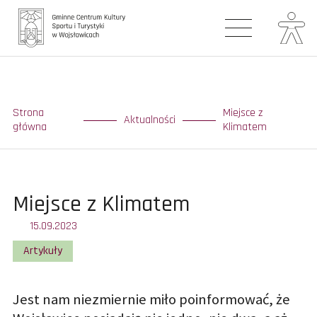
Główna
Aktualności
Strona
Miejsce z
Aktualności
główna
Klimatem
Galerie
Turystyka
Miejsce z Klimatem
Oferta zajęć
15.09.2023
Artykuły
Biblioteka
Kontakt
Jest nam niezmiernie miło poinformować, że