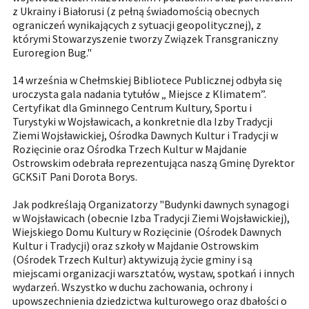
z Ukrainy i Białorusi (z pełną świadomością obecnych
ograniczeń wynikających z sytuacji geopolitycznej), z
którymi Stowarzyszenie tworzy Związek Transgraniczny
Euroregion Bug."
14 września w Chełmskiej Bibliotece Publicznej odbyła się
uroczysta gala nadania tytułów „ Miejsce z Klimatem”.
Certyfikat dla Gminnego Centrum Kultury, Sportu i
Turystyki w Wojsławicach, a konkretnie dla Izby Tradycji
Ziemi Wojsławickiej, Ośrodka Dawnych Kultur i Tradycji w
Rozięcinie oraz Ośrodka Trzech Kultur w Majdanie
Ostrowskim odebrała reprezentująca naszą Gminę Dyrektor
GCKSiT Pani Dorota Borys.
Jak podkreślają Organizatorzy "Budynki dawnych synagogi
w Wojsławicach (obecnie Izba Tradycji Ziemi Wojsławickiej),
Wiejskiego Domu Kultury w Rozięcinie (Ośrodek Dawnych
Kultur i Tradycji) oraz szkoły w Majdanie Ostrowskim
(Ośrodek Trzech Kultur) aktywizują życie gminy i są
miejscami organizacji warsztatów, wystaw, spotkań i innych
wydarzeń. Wszystko w duchu zachowania, ochrony i
upowszechnienia dziedzictwa kulturowego oraz dbałości o