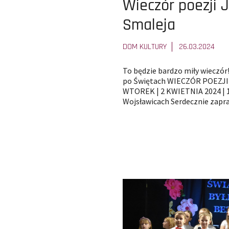
Pokaż
Wieczór poezji 
całą
Smaleja
treść
DOM KULTURY
26.03.2024
artykułu:
To będzie bardzo miły wieczór!
po Świętach WIECZÓR POEZJ
WTOREK | 2 KWIETNIA 2024 | 1
Wojsławicach Serdecznie zapr