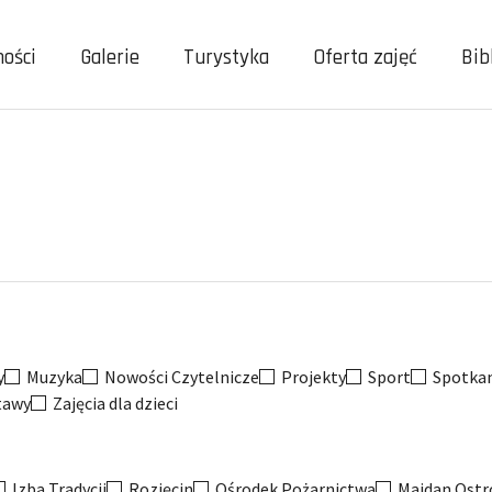
ności
Galerie
Turystyka
Oferta zajęć
Bib
y
Muzyka
Nowości Czytelnicze
Projekty
Sport
Spotkan
tawy
Zajęcia dla dzieci
Izba Tradycji
Rozięcin
Ośrodek Pożarnictwa
Majdan Ostr