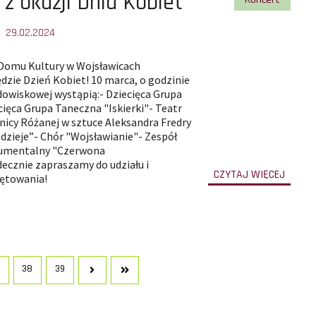
 z okazji Dnia Kobiet
29.02.2024
 Domu Kultury w Wojsławicach
:
zie Dzień Kobiet! 10 marca, o godzinie
idowiskowej wystąpią:- Dziecięca Grupa
ięca Grupa Taneczna "Iskierki"- Teatr
nicy Różanej w sztuce Aleksandra Fredry
 dzieje”- Chór "Wojsławianie"- Zespół
umentalny "Czerwona
ecznie zapraszamy do udziału i
-
CZYTAJ WIĘCEJ
ętowania!
przejd
do
całej
treści
artyku
Koncer
z
okazji
Dnia
Kobiet
38
39