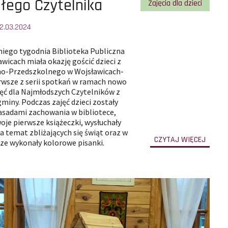
łego Czytelnika
ii
Pokaż wszystkie artykuły
Zajęcia dla dzieci
2.03.2024
iego tygodnia Biblioteka Publiczna
:
wicach miała okazję gościć dzieci z
no-Przedszkolnego w Wojsławicach-
erwsze z serii spotkań w ramach nowo
ęć dla Najmłodszych Czytelników z
miny. Podczas zajęć dzieci zostały
asadami zachowania w bibliotece,
oje pierwsze książeczki, wysłuchały
na temat zbliżających się świąt oraz w
-
CZYTAJ WIĘCEJ
ze wykonały kolorowe pisanki.
przejd
do
całej
treści
artyku
Klub
Małeg
Czytel