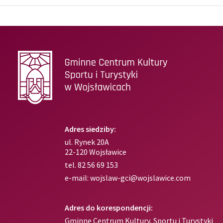
Adres siedziby:
ul. Rynek 20A
22-120 Wojsławice
tel.
82 56 69 153
e-mail:
wojslaw-gci@wojslawice.com
Adres do korespondencji:
Gminne Centrum Kultury, Sportu i Turystyki