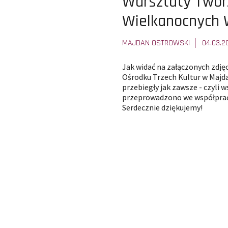
Pokaż
Warsztaty Twor
całą
Wielkanocnych
treść
MAJDAN OSTROWSKI
04.03.2
artykułu:
Jak widać na załączonych zdję
Ośrodku Trzech Kultur w Majd
przebiegły jak zawsze - czyli 
przeprowadzono we współprac
Serdecznie dziękujemy!