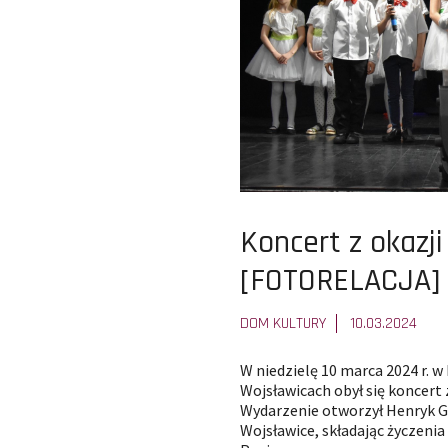
Pokaż
Koncert z okazji
całą
[FOTORELACJA]
treść
DOM KULTURY
10.03.2024
artykułu:
W niedzielę 10 marca 2024 r. 
Wojsławicach obył się koncert 
Wydarzenie otworzył Henryk G
Wojsławice, składając życzenia