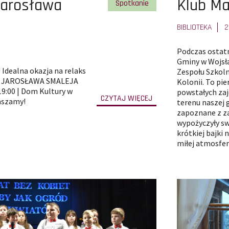
Pokaż
Jarosława
Klub Ma
Pokaż wszystkie artykuły z kategor
Spotkanie
całą
BIBLIOTEKA
2
treść
Podczas ostatn
artykułu
Gminy w Wojsła
 Idealna okazja na relaks
Zespołu Szkol
I JAROSŁAWA SMALEJA
Kolonii. To pi
9:00 | Dom Kultury w
powstałych zaj
-
CZYTAJ WIĘCEJ
aszamy!
terenu naszej g
przejdź
do
zapoznane z z
całej
treści
wypożyczyły sw
artykułu
krótkiej bajki 
Wieczór
poezji
miłej atmosfer
Jarosława
Smaleja