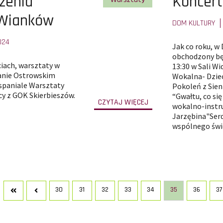
Pokaż
zenia
Koncert
całą
 Wianków
DOM KULTURY
treść
024
Jak co roku, w
artykułu
obchodzony będ
ciach, warsztaty w
13:30 w Sali W
anie Ostrowskim
Wokalna- Dziec
wspaniale Warsztaty
Pokoleń z Sien
y z GOK Skierbieszów.
“Gwałtu, co się
-
CZYTAJ WIĘCEJ
wokalno-instr
przejdź
do
Jarzębina"Serd
całej
treści
wspólnego świ
artykułu
Warsztaty
Tworzenia
Wielkanocnych
Wianków
30
31
32
33
34
35
36
37