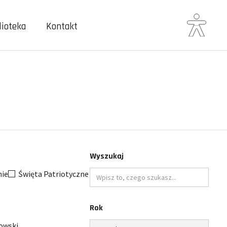
lioteka
Kontakt
Wyszukaj
ie
Święta Patriotyczne
Wpisz
Rok
to
czego
Ogranicz
owski