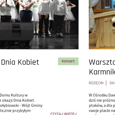
Pokaż
 Dnia Kobiet
Warszta
Pokaż wszystkie artykuły z kate
Koncert
całą
Karmni
treść
ROZIĘCIN
04.
artykułu
w Domu Kultury w
W Ośrodku Dawn
z okazji Dnia Kobiet.
dziś nie próżn
ołębiowski - Wójt Gminy
ptaków, a dla 
 licznie przybyłym
swoje placki na
-
CZYTAJ WIĘCEJ