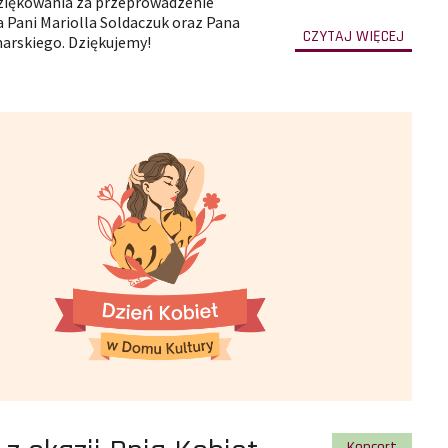
ziękowania za przeprowadzenie
 Pani Mariolla Soldaczuk oraz Pana
-
CZYTAJ WIĘCEJ
arskiego. Dziękujemy!
przejd
do
całej
treści
artyku
Warsz
Tworze
Karmn
ii
Pokaż wszystkie
Koncert