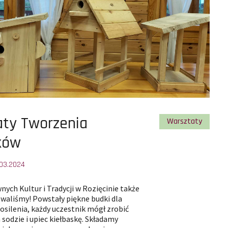
ty Tworzenia
gorii
Pokaż wszystkie ar
Warsztaty
ków
03.2024
:
ych Kultur i Tradycji w Rozięcinie także
owaliśmy! Powstały piękne budki dla
posilenia, każdy uczestnik mógł zrobić
 sodzie i upiec kiełbaskę. Składamy