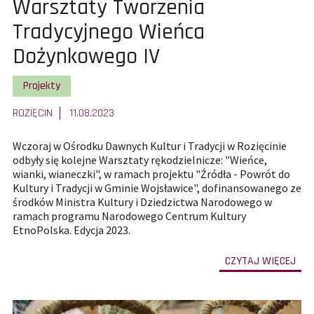
Pokaż
Warsztaty Tworzenia
całą
Tradycyjnego Wieńca
treść
Dożynkowego IV
artykułu:
Pokaż wszystkie artykuły z kategorii
Projekty
ROZIĘCIN
11.08.2023
Wczoraj w Ośrodku Dawnych Kultur i Tradycji w Rozięcinie
odbyły się kolejne Warsztaty rękodzielnicze: "Wieńce,
wianki, wianeczki", w ramach projektu "Źródła - Powrót do
Kultury i Tradycji w Gminie Wojsławice", dofinansowanego ze
środków Ministra Kultury i Dziedzictwa Narodowego w
ramach programu Narodowego Centrum Kultury
EtnoPolska. Edycja 2023.
-
CZYTAJ WIĘCEJ
prze
do
całe
treś
art
War