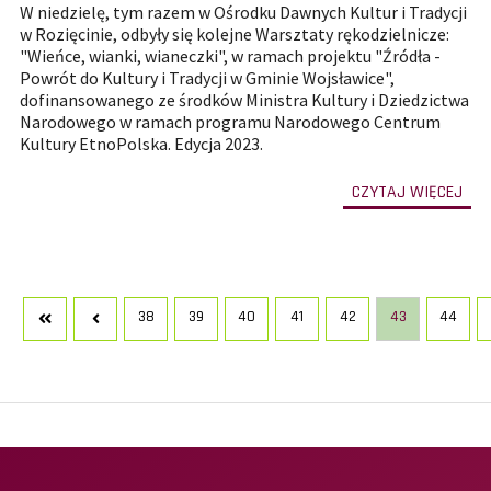
W niedzielę, tym razem w Ośrodku Dawnych Kultur i Tradycji
w Rozięcinie, odbyły się kolejne Warsztaty rękodzielnicze:
"Wieńce, wianki, wianeczki", w ramach projektu "Źródła -
Powrót do Kultury i Tradycji w Gminie Wojsławice",
dofinansowanego ze środków Ministra Kultury i Dziedzictwa
Narodowego w ramach programu Narodowego Centrum
Kultury EtnoPolska. Edycja 2023.
-
CZYTAJ WIĘCEJ
prze
do
całe
treś
art
War
Two
Tra
Wie
38
39
40
41
42
43
44
Doż
III