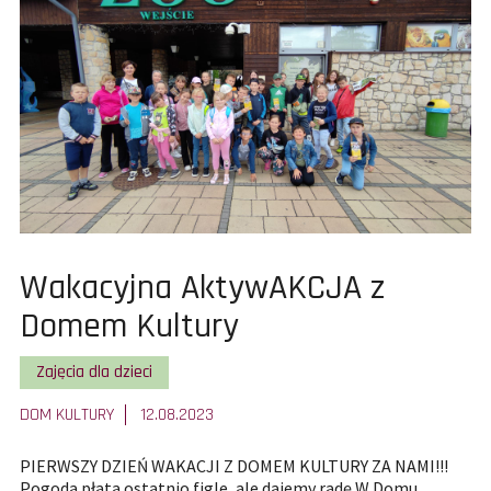
Turn
Soł
o
Puc
Wój
Gmi
Woj
[FO
Pokaż
Wakacyjna AktywAKCJA z
całą
Domem Kultury
treść
Pokaż wszystkie artykuły z kategorii
Zajęcia dla dzieci
artykułu:
DOM KULTURY
12.08.2023
PIERWSZY DZIEŃ WAKACJI Z DOMEM KULTURY ZA NAMI!!!
Pogoda płata ostatnio figle, ale dajemy radę W Domu