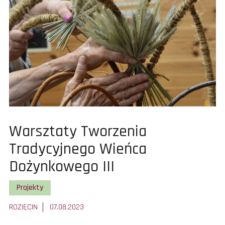
Two
Tra
Wie
Doż
IV
Pokaż
Warsztaty Tworzenia
całą
Tradycyjnego Wieńca
treść
Dożynkowego III
artykułu:
Pokaż wszystkie artykuły z kategorii
Projekty
ROZIĘCIN
07.08.2023