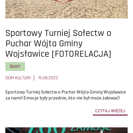
Pokaż
Sportowy Turniej Sołectw o
całą
Puchar Wójta Gminy
treść
Wojsławice [FOTORELACJA]
artykułu:
Pokaż wszystkie artykuły z kategorii
Sport
DOM KULTURY
15.08.2023
Sportowy Turniej Sołectw o Puchar Wójta Gminy Wojsławice
za nami! Emocje były przednie, kto nie był może żałować!
-
CZYTAJ WIĘCEJ
prze
do
całe
treś
art
Spo