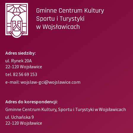
Adres siedziby:
ul. Rynek 20A
22-120 Wojsławice
tel.
82 56 69 153
e-mail:
wojslaw-gci@wojslawice.com
Adres do korespondencji:
Gminne Centrum Kultury, Sportu i Turystyki w Wojsławicach
ul. Uchańska 9
22-120 Wojsławice