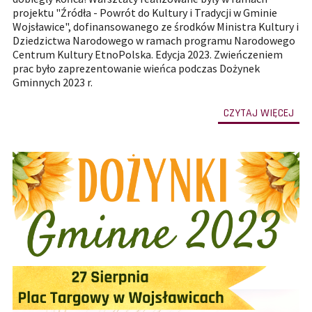
projektu "Źródła - Powrót do Kultury i Tradycji w Gminie
Wojsławice", dofinansowanego ze środków Ministra Kultury i
Dziedzictwa Narodowego w ramach programu Narodowego
Centrum Kultury EtnoPolska. Edycja 2023. Zwieńczeniem
prac było zaprezentowanie wieńca podczas Dożynek
Gminnych 2023 r.
-
CZYTAJ WIĘCEJ
prze
do
całe
treś
art
Wie
wian
wia
[PO