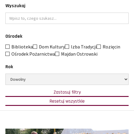
Wyszukaj
Wpisz
Ośrodek
to
czego
Biblioteka
Dom Kultury
Izba Tradycji
Rozięcin
szukasz
Ośrodek Pożarnictwa
Majdan Ostrowski
Rok
Ogranicz
wybór
do
w
Zastosuj filtry
oparciu
określonego
o
filtry
Resetuj wszystkie
wybrane
i
roku
kategorie,
pokaż
ośrodki
wszystkie
i
wyniki.
rok.
Wypełnienie
pola
szukaj
zawęzi