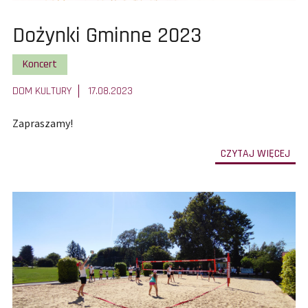
Pokaż
Dożynki Gminne 2023
całą
Pokaż wszystkie artykuły z kategorii
Koncert
treść
DOM KULTURY
17.08.2023
artykułu:
Zapraszamy!
-
CZYTAJ WIĘCEJ
prze
do
całe
treś
art
Doż
Gmi
202