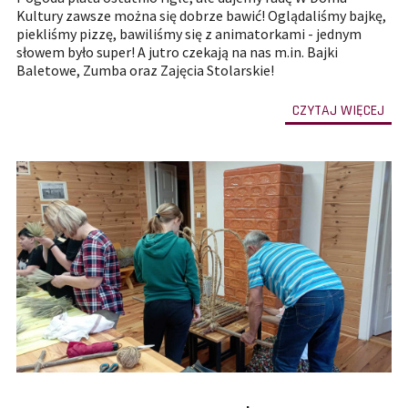
Kultury zawsze można się dobrze bawić! Oglądaliśmy bajkę,
piekliśmy pizzę, bawiliśmy się z animatorkami - jednym
słowem było super! A jutro czekają na nas m.in. Bajki
Baletowe, Zumba oraz Zajęcia Stolarskie!
-
CZYTAJ WIĘCEJ
prze
do
całe
treś
art
Wak
Akt
z
Do
Kult