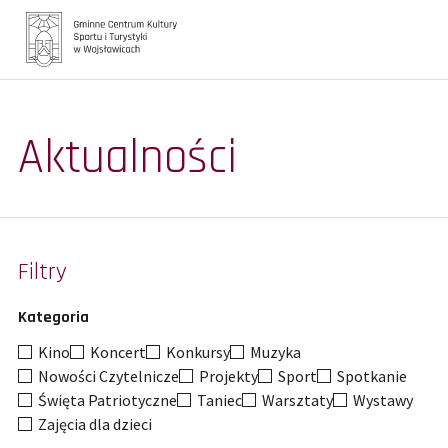
Główna
Aktualności
Aktualności
Galerie
Turystyka
Filtry
Oferta zajęć
Kategoria
Biblioteka
Kino
Koncert
Konkursy
Muzyka
Kontakt
Nowości Czytelnicze
Projekty
Sport
Spotkanie
Święta Patriotyczne
Taniec
Warsztaty
Wystawy
Zajęcia dla dzieci