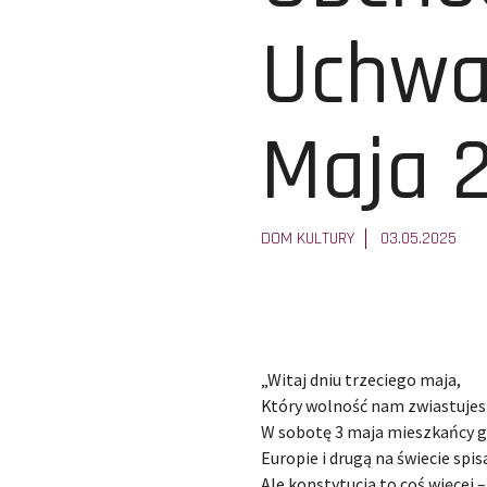
Uchwal
Maja 
DOM KULTURY
03.05.2025
„Witaj dniu trzeciego maja,
Który wolność nam zwiastuje
W
sobotę 3 maja mieszkańcy gm
Europie i drugą na świecie sp
Ale konstytucja to coś więcej 