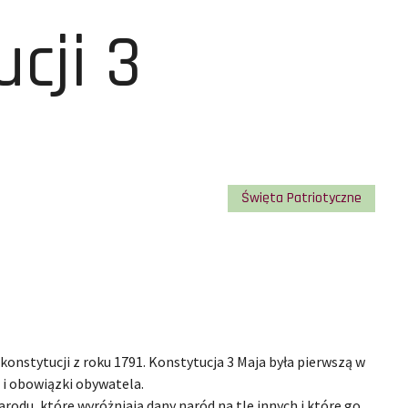
cji 3
Święta Patriotyczne
nstytucji z roku 1791. Konstytucja 3 Maja była pierwszą w
 i obowiązki obywatela.
rodu, które wyróżniają dany naród na tle innych i które go