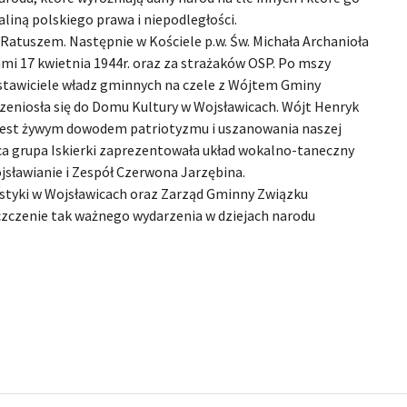
liną polskiego prawa i niepodległości.
atuszem. Następnie w Kościele p.w. Św. Michała Archanioła
mi 17 kwietnia 1944r. oraz za strażaków OSP. Po mszy
stawiciele władz gminnych na czele z Wójtem Gminy
eniosła się do Domu Kultury w Wojsławicach. Wójt Henryk
 „jest żywym dowodem patriotyzmu i uszanowania naszej
ca grupa Iskierki zaprezentowała układ wokalno-taneczny
jsławianie i Zespół Czerwona Jarzębina.
ystyki w Wojsławicach oraz Zarząd Gminny Związku
czczenie tak ważnego wydarzenia w dziejach narodu