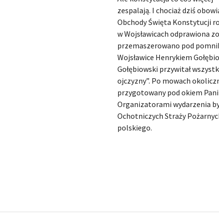
zespalają. I chociaż dziś obow
Obchody Święta Konstytucji ro
w Wojsławicach odprawiona zos
przemaszerowano pod pomnik T
Wojsławice Henrykiem Gołębio
Gołębiowski przywitał wszystk
ojczyzny”. Po mowach okoliczn
przygotowany pod okiem Pani T
Organizatorami wydarzenia byl
Ochotniczych Straży Pożarnych
polskiego.