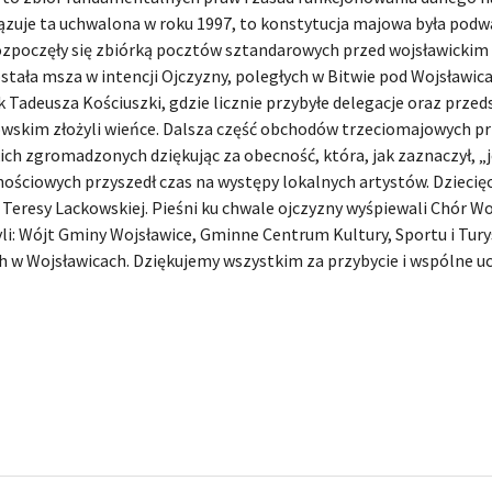
iązuje ta uchwalona w roku 1997, to konstytucja majowa była podwa
zpoczęły się zbiórką pocztów sztandarowych przed wojsławickim R
tała msza w intencji Ojczyzny, poległych w Bitwie pod Wojsławica
adeusza Kościuszki, gdzie licznie przybyłe delegacje oraz przed
wskim złożyli wieńce. Dalsza część obchodów trzeciomajowych prz
ich zgromadzonych dziękując za obecność, która, jak zaznaczył,
ościowych przyszedł czas na występy lokalnych artystów. Dziecię
eresy Lackowskiej. Pieśni ku chwale ojczyzny wyśpiewali Chór Wo
i: Wójt Gminy Wojsławice, Gminne Centrum Kultury, Sportu i Tur
 w Wojsławicach. Dziękujemy wszystkim za przybycie i wspólne u