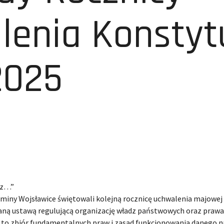
enia Konstytu
2025
sz…”
iny Wojsławice świętowali kolejną rocznicę uchwalenia majowej ko
isaną ustawą regulującą organizację władz państwowych oraz prawa
– to zbiór fundamentalnych praw i zasad funkcjonowania danego na