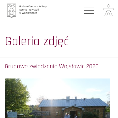
Główna
Galeria zdjęć
Aktualności
Galerie
Turystyka
Grupowe zwiedzanie Wojsławic 2026
Oferta zajęć
Biblioteka
Kontakt