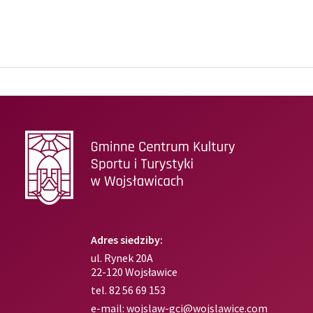
Adres siedziby:
ul. Rynek 20A
22-120 Wojsławice
tel.
82 56 69 153
e-mail:
wojslaw-gci@wojslawice.com