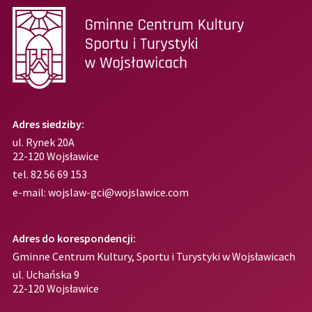
Adres siedziby:
ul. Rynek 20A
22-120 Wojsławice
tel.
82 56 69 153
e-mail:
wojslaw-gci@wojslawice.com
Adres do korespondencji:
Gminne Centrum Kultury, Sportu i Turystyki w Wojsławicach
ul. Uchańska 9
22-120 Wojsławice