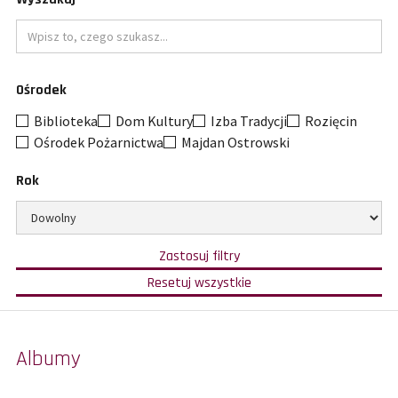
Wpisz
Ośrodek
to
czego
Biblioteka
Dom Kultury
Izba Tradycji
Rozięcin
szukasz
Ośrodek Pożarnictwa
Majdan Ostrowski
Rok
Ogranicz
wybór
do
w
Zastosuj filtry
oparciu
określonego
o
filtry
Resetuj wszystkie
wybrane
i
roku
kategorie,
pokaż
ośrodki
wszystkie
i
wyniki.
rok.
Wypełnienie
pola
Albumy
szukaj
zawęzi
wyniki
filtrowania.