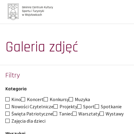
Główna
Galeria zdjęć
Aktualności
Galerie
Turystyka
Filtry
Oferta zajęć
Kategoria
Biblioteka
Kino
Koncert
Konkursy
Muzyka
Nowości Czytelnicze
Projekty
Sport
Spotkanie
Kontakt
Święta Patriotyczne
Taniec
Warsztaty
Wystawy
Zajęcia dla dzieci
Wyszukaj