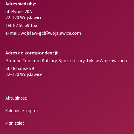
Adres siedziby:
ul. Rynek 20A
22-120 Wojsławice
tel.
82 56 69 153
e-mail:
wojslaw-gci@wojslawice.com
Adres do korespondencji:
Gminne Centrum Kultury, Sportu i Turystyki w Wojsławicach
ul. Uchańska 9
22-120 Wojsławice
Aktualności
Kalendarz imprez
Plan zajęć