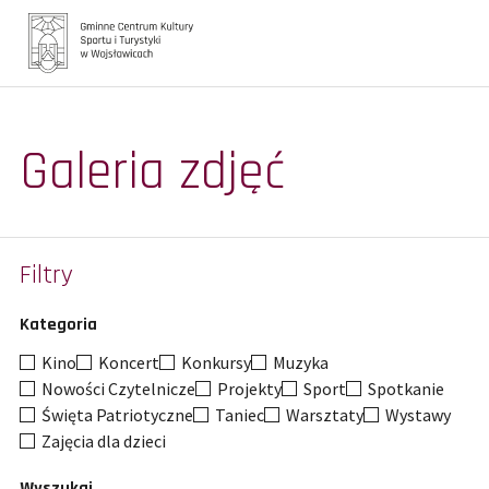
Główna
Galeria zdjęć
Aktualności
Galerie
Turystyka
Filtry
Oferta zajęć
Kategoria
Biblioteka
Kino
Koncert
Konkursy
Muzyka
Nowości Czytelnicze
Projekty
Sport
Spotkanie
Kontakt
Święta Patriotyczne
Taniec
Warsztaty
Wystawy
Zajęcia dla dzieci
Wyszukaj