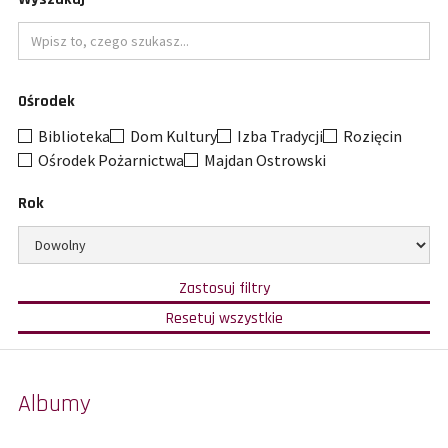
Wpisz
Ośrodek
to
czego
Biblioteka
Dom Kultury
Izba Tradycji
Rozięcin
szukasz
Ośrodek Pożarnictwa
Majdan Ostrowski
Rok
Ogranicz
wybór
do
w
Zastosuj filtry
oparciu
określonego
o
filtry
Resetuj wszystkie
wybrane
i
roku
kategorie,
pokaż
ośrodki
wszystkie
i
wyniki.
rok.
Wypełnienie
pola
Albumy
szukaj
zawęzi
wyniki
filtrowania.