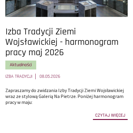
Pokaż
Izba Tradycji Ziemi
całą
Wojsławickiej - harmonogram
treść
pracy maj 2026
artykułu:
Pokaż wszystkie artykuły z kategorii
Aktualności
IZBA TRADYCJI
08.05.2026
Zapraszamy do zwidzania Izby Tradycji Ziemi Wojsławickiej
wraz ze stylową Galerią Na Pietrze. Poniżej harmonogram
pracy w maju:
-
CZYTAJ WIĘCEJ
prze
do
całe
treś
art