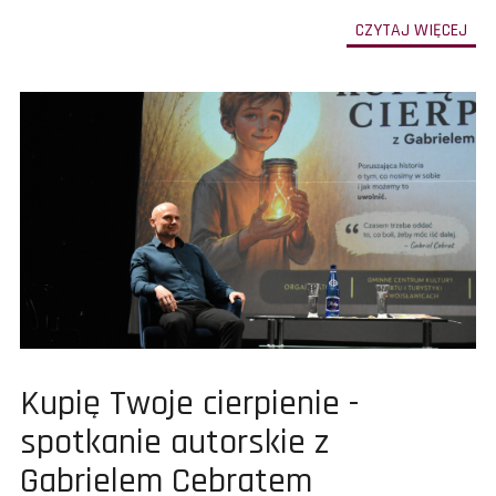
-
CZYTAJ WIĘCEJ
prze
do
całe
treś
art
Noc
Mu
Woj
202
Pokaż
Kupię Twoje cierpienie -
całą
spotkanie autorskie z
treść
Gabrielem Cebratem