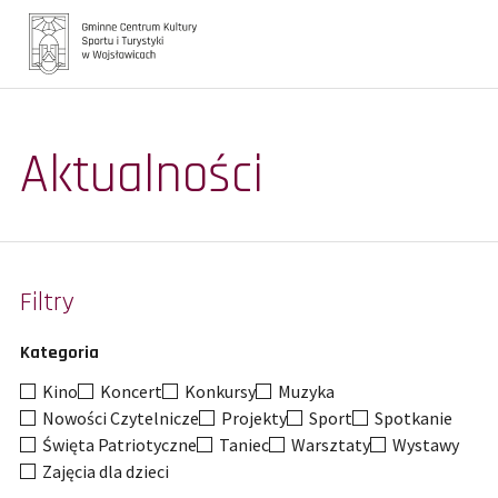
Główna
Aktualności
Aktualności
Galerie
Turystyka
Filtry
Oferta zajęć
Kategoria
Biblioteka
Kino
Koncert
Konkursy
Muzyka
Kontakt
Nowości Czytelnicze
Projekty
Sport
Spotkanie
Święta Patriotyczne
Taniec
Warsztaty
Wystawy
Zajęcia dla dzieci