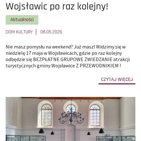
całą
Wojsławic po raz kolejny!
treść
Pokaż wszystkie artykuły z kategorii
Aktualności
artykułu:
DOM KULTURY
08.05.2026
Nie masz pomysłu na weekend? Już masz! Widzimy się w
niedzielę 17 maja w Wojsławicach, gdzie po raz kolejny
odbędzie się BEZPŁATNE GRUPOWE ZWIEDZANIE atrakcji
turystycznych gminy Wojsławice Z PRZEWODNIKIEM !
-
CZYTAJ WIĘCEJ
prze
do
całe
treś
art
Wiel
gru
zwi
Woj
po
raz
kole