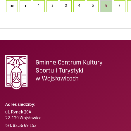
w
Woj
1
2
3
4
5
6
7
Adres siedziby:
ul. Rynek 20A
22-120 Wojsławice
tel.
82 56 69 153