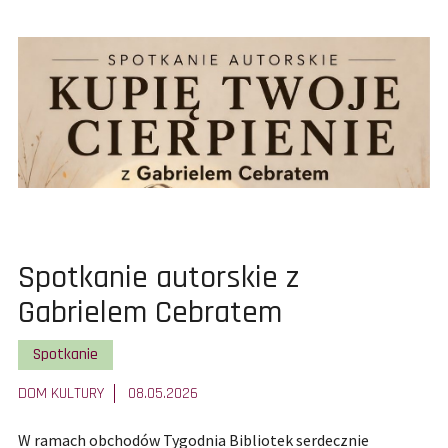
Izba
Trad
Zie
Wojs
-
har
pra
maj
202
Pokaż
Spotkanie autorskie z
całą
Gabrielem Cebratem
treść
Pokaż wszystkie artykuły z kategorii
Spotkanie
artykułu:
DOM KULTURY
08.05.2026
W ramach obchodów Tygodnia Bibliotek serdecznie