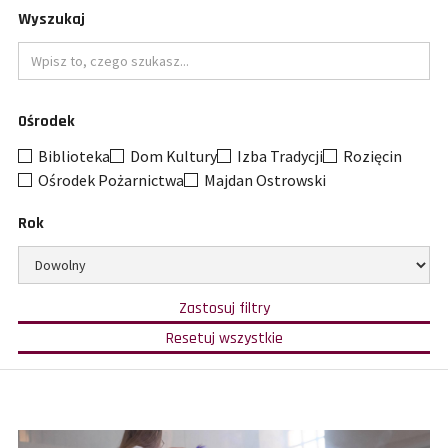
Wyszukaj
Wpisz
Ośrodek
to
czego
Biblioteka
Dom Kultury
Izba Tradycji
Rozięcin
szukasz
Ośrodek Pożarnictwa
Majdan Ostrowski
Rok
Ogranicz
wybór
do
w
Zastosuj filtry
oparciu
określonego
o
filtry
Resetuj wszystkie
wybrane
i
roku
kategorie,
pokaż
ośrodki
wszystkie
i
wyniki.
rok.
Wypełnienie
pola
szukaj
zawęzi