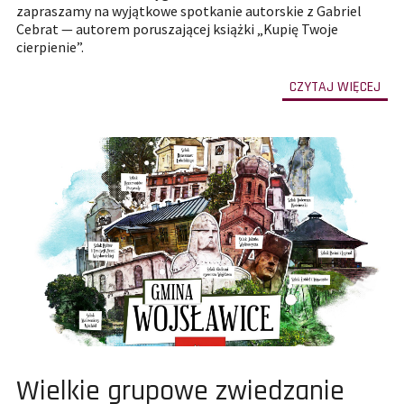
zapraszamy na wyjątkowe spotkanie autorskie z Gabriel
Cebrat — autorem poruszającej książki „Kupię Twoje
cierpienie”.
-
CZYTAJ WIĘCEJ
prze
do
całe
treś
art
Spo
aut
z
Gab
Ceb
Pokaż
Wielkie grupowe zwiedzanie