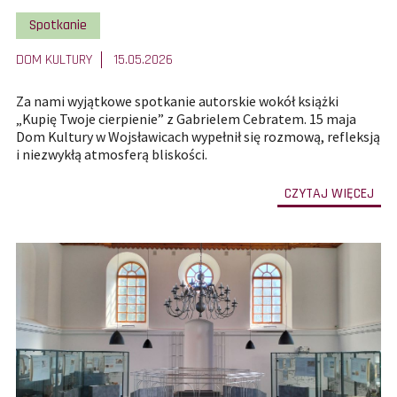
artykułu:
Pokaż wszystkie artykuły z kategorii
Spotkanie
DOM KULTURY
15.05.2026
Za nami wyjątkowe spotkanie autorskie wokół książki
„Kupię Twoje cierpienie” z Gabrielem Cebratem. 15 maja
Dom Kultury w Wojsławicach wypełnił się rozmową, refleksją
i niezwykłą atmosferą bliskości.
-
CZYTAJ WIĘCEJ
prze
do
całe
treś
art
Kup
Two
cier
-
spo
aut
z
Gab
Ceb