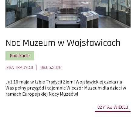
Pokaż
Noc Muzeum w Wojsławicach
całą
Pokaż wszystkie artykuły z kategorii
Spotkanie
treść
IZBA TRADYCJI
08.05.2026
artykułu:
Już 16 maja w Izbie Tradycji Ziemi Wojsławickiej czeka na
Was pełny przygód i tajemnic Wieczór Muzeum dla dzieci w
ramach Europejskiej Nocy Muzeów!
-
CZYTAJ WIĘCEJ
prze
do
całe
treś
art
Noc
Mu