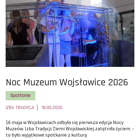
wyniki
filtrowania.
Pokaż
Noc Muzeum Wojsławice 2026
całą
Pokaż wszystkie artykuły z kategorii
Spotkanie
treść
IZBA TRADYCJI
18.05.2026
artykułu:
16 maja w Wojsławicach odbyła się pierwsza edycja Nocy
Muzeów. Izba Tradycji Ziemi Wojsławickiej zatętniła życiem -
to było wyjątkowe spotkanie z kulturą