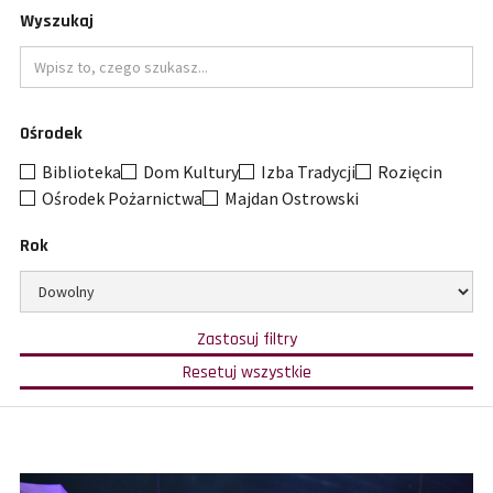
Wyszukaj
Wpisz
Ośrodek
to
czego
Biblioteka
Dom Kultury
Izba Tradycji
Rozięcin
szukasz
Ośrodek Pożarnictwa
Majdan Ostrowski
Rok
Ogranicz
wybór
do
w
Zastosuj filtry
oparciu
określonego
o
filtry
Resetuj wszystkie
wybrane
i
roku
kategorie,
pokaż
ośrodki
wszystkie
i
wyniki.
rok.
Wypełnienie
pola
szukaj
zawęzi