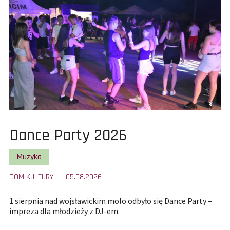
wyniki
filtrowania.
Pokaż
Dance Party 2026
całą
Pokaż wszystkie artykuły z kategorii
Muzyka
treść
DOM KULTURY
05.08.2026
artykułu:
1 sierpnia nad wojsławickim molo odbyło się Dance Party –
impreza dla młodzieży z DJ-em.