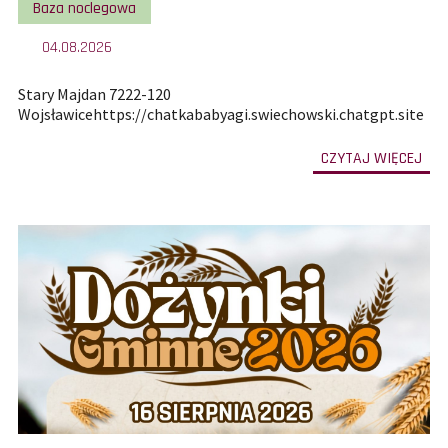
artykułu:
Pokaż wszystkie artykuły z kategorii
Baza noclegowa
04.08.2026
Stary Majdan 7222-120
Wojsławicehttps://chatkababyagi.swiechowski.chatgpt.site
-
CZYTAJ WIĘCEJ
prze
do
całe
treś
art
Gos
Agr
"Ch
Bab
Agi"