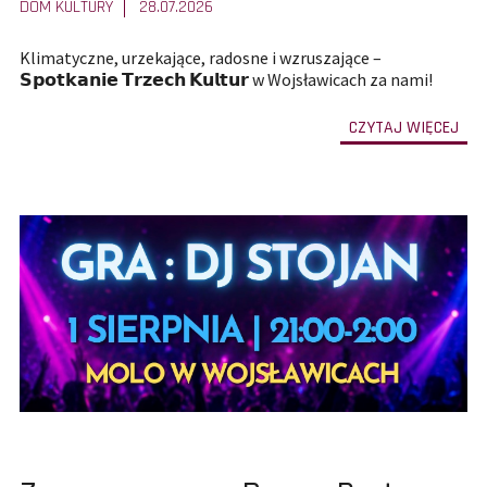
DOM KULTURY
28.07.2026
Klimatyczne, urzekające, radosne i wzruszające –
𝗦𝗽𝗼𝘁𝗸𝗮𝗻𝗶𝗲 𝗧𝗿𝘇𝗲𝗰𝗵 𝗞𝘂𝗹𝘁𝘂𝗿 w Wojsławicach za nami!
-
CZYTAJ WIĘCEJ
prze
do
całe
treś
art
XVII
edyc
Spo
Trz
Kult