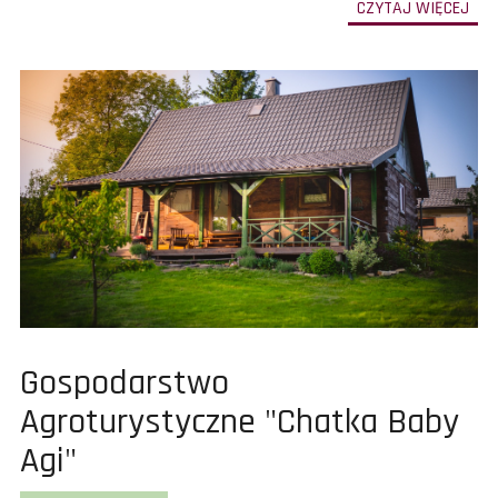
-
CZYTAJ WIĘCEJ
prze
do
całe
treś
art
Dan
Par
202
Pokaż
Gospodarstwo
całą
Agroturystyczne "Chatka Baby
treść
Agi"