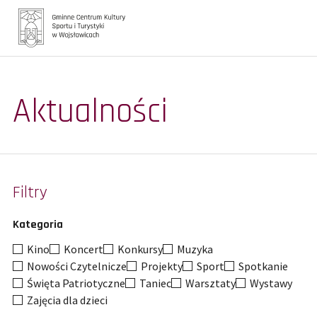
Główna
Aktualności
Aktualności
Galerie
Filtry
Turystyka
Oferta zajęć
Kategoria
Kino
Koncert
Konkursy
Muzyka
Biblioteka
Nowości Czytelnicze
Projekty
Sport
Spotkanie
Święta Patriotyczne
Taniec
Warsztaty
Wystawy
Kontakt
Zajęcia dla dzieci