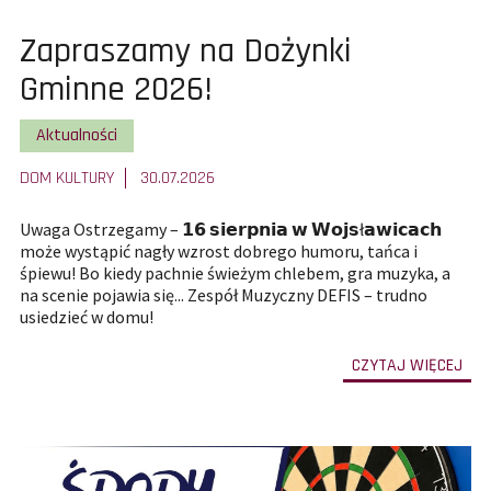
Pokaż
Zapraszamy na Dożynki
całą
Gminne 2026!
treść
Pokaż wszystkie artykuły z kategorii
Aktualności
artykułu:
DOM KULTURY
30.07.2026
Uwaga Ostrzegamy – 𝟭𝟲 𝘀𝗶𝗲𝗿𝗽𝗻𝗶𝗮 𝘄 𝗪𝗼𝗷𝘀ł𝗮𝘄𝗶𝗰𝗮𝗰𝗵
może wystąpić nagły wzrost dobrego humoru, tańca i
śpiewu! Bo kiedy pachnie świeżym chlebem, gra muzyka, a
na scenie pojawia się... Zespół Muzyczny DEFIS – trudno
usiedzieć w domu!
-
CZYTAJ WIĘCEJ
prze
do
całe
treś
art
Zap
na
Doż
Gmi