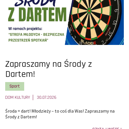
202
Pokaż
Zapraszamy na Środy z
całą
Dartem!
treść
Pokaż wszystkie artykuły z kategorii
Sport
artykułu:
DOM KULTURY
30.07.2026
Środa = dart! Młodzieży – to coś dla Was! Zapraszamy na
Środy z Dartem!