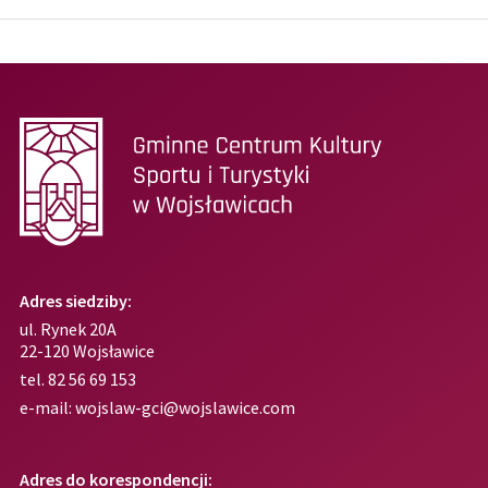
Adres siedziby:
ul. Rynek 20A
22-120 Wojsławice
tel.
82 56 69 153
e-mail:
wojslaw-gci@wojslawice.com
Adres do korespondencji: