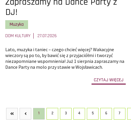
Pokaż
Zapraszamy na Dance Party z
całą
DJ!
treść
Pokaż wszystkie artykuły z kategorii
Muzyka
artykułu:
DOM KULTURY
27.07.2026
Lato, muzyka i taniec – czego chcieć więcej? Wakacyjne
wieczory są po to, by bawić się z przyjaciółmi i tworzyć
niezapomniane wspomnienia! Już 1 sierpnia zapraszamy na
Dance Party na molo przy stawie w Wojsławicach.
-
CZYTAJ WIĘCEJ
prze
do
całe
treś
art
Zap
na
Dan
Par
1
2
3
4
5
6
7
z
DJ!